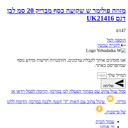
מזוזה פולימר ש שקועה כסף מבריק 20 סמ לבן
דגם UK21416
₪
147
הוספה לסל
לקנייה עכשיו
אנו מזמינים אותך לקבלת עדכונים, הזדמנויות חדשות ומידע נוסף
שמתפרסם באתר.
המייל שלך
שליחה
סמל עגול צהוב עם כפתור הפעלה לבן במרכזו, הדומה לסמל וידאו או
מדיה.
עיגול צהוב עם האות "f" קטנה ולבנה במרכזו, הדומה ללוגו
של פייסבוק.
עמוד הבית
מי אנחנו