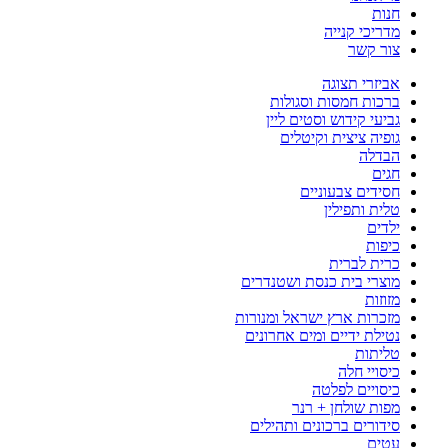
חנות
מדריכי קנייה
צור קשר
אביזרי תצוגה
ברכות חמסות וסגולות
גביעי קידוש וסטים ליין
גופיה ציצית וקיטלים
הבדלה
חגים
חסידים צבעוניים
טלית ותפילין
ילדים
כיפות
כרית לברית
מוצרי בית כנסת ושטנדרים
מזוזות
מזכרות ארץ ישראל ומנורות
נטילת ידיים ומים אחרונים
טליתות
כיסויי חלה
כיסויים לפלטה
מפות שולחן + רנר
סידורים ברכונים ותהילים
עטים