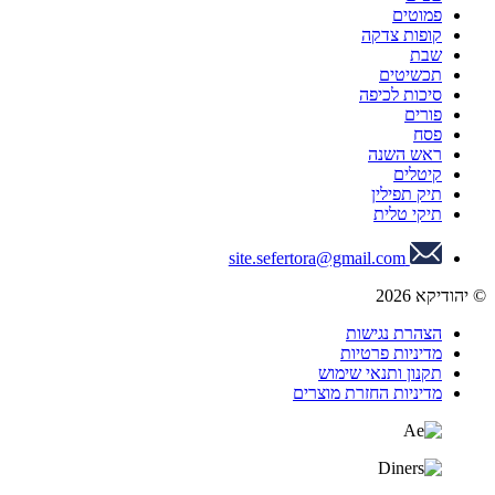
פמוטים
קופות צדקה
שבת
תכשיטים
סיכות לכיפה
פורים
פסח
ראש השנה
קיטלים
תיק תפילין
תיקי טלית
site.sefertora@gmail.com
© יהודיקא 2026
הצהרת נגישות
מדיניות פרטיות
תקנון ותנאי שימוש
מדיניות החזרת מוצרים