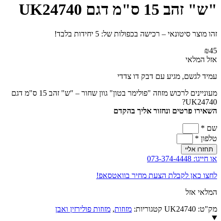
"ש" זהב 15 ס"מ דגם UK24740
זהו מוצר סיטונאי – רכישה בכפולות של: 5 יחידות בלבד!
₪
45
אזל המלאי
עמיד לגשם, מגיע עם דבק דו צדדי
מעוניינים לרכוש מזוזה "פולימר בטון" גוון שחור – "ש" זהב 15 ס"מ דגם
UK24740?
השאירו פרטים ונחזור אליך בהקדם
שם *
טלפון *
תחזרו אליי
או חייגו: 073-374-4448
לחצו כאן לקבלת הצעת מחיר בוואטסאפ!
המלאי אזל
מק"ט:
UK24740
קטגוריות:
מזוזות
,
מזוזות פולירזין ואבן