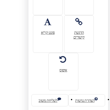
הדגשת
פונט קריא
קישורים
איפוס
הצהרת נגישות
לשליחת משוב