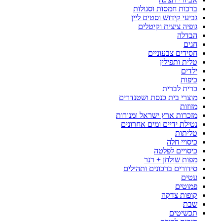
ברכות חמסות וסגולות
גביעי קידוש וסטים ליין
גופיה ציצית וקיטלים
הבדלה
חגים
חסידים צבעוניים
טלית ותפילין
ילדים
כיפות
כרית לברית
מוצרי בית כנסת ושטנדרים
מזוזות
מזכרות ארץ ישראל ומנורות
נטילת ידיים ומים אחרונים
טליתות
כיסויי חלה
כיסויים לפלטה
מפות שולחן + רנר
סידורים ברכונים ותהילים
עטים
פמוטים
קופות צדקה
שבת
תכשיטים