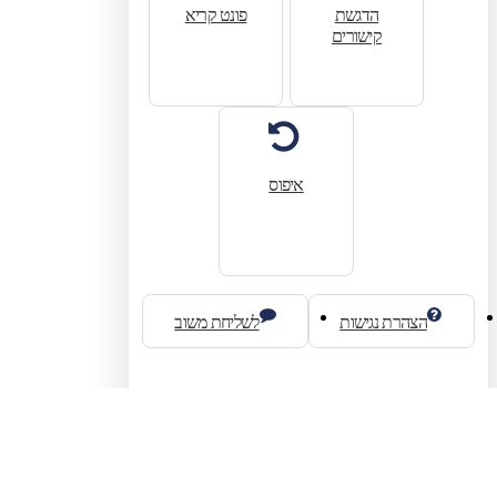
הדגשת
פונט קריא
קישורים
איפוס
הצהרת נגישות
לשליחת משוב