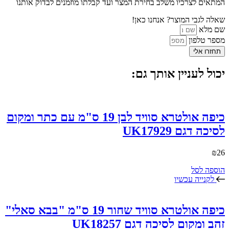
המתאים לצרכיו משלב בחירת המצר ועד קבלתו מוזמנים לבדוק אותנו
שאלה לגבי המוצר? אנחנו כאן!
שם מלא
מספר טלפון
תחזרו אלי
יכול לעניין אותך גם:
כיפה אולטרא סוויד לבן 19 ס"מ עם כתר ומקום
לסיכה דגם UK17929
₪
26
הוספה לסל
לקנייה עכשיו
כיפה אולטרא סוויד שחור 19 ס"מ "בבא סאלי"
זהב ומקום לסיכה דגם UK18257