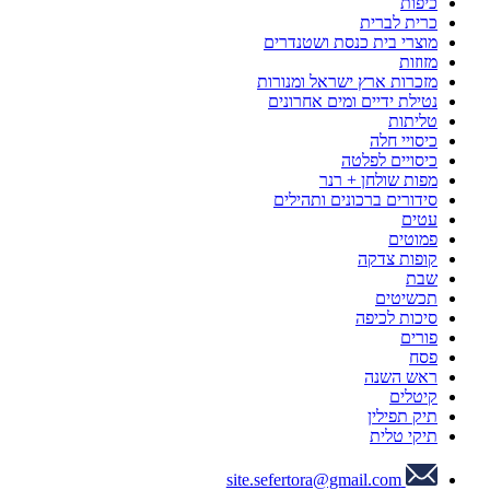
כיפות
כרית לברית
מוצרי בית כנסת ושטנדרים
מזוזות
מזכרות ארץ ישראל ומנורות
נטילת ידיים ומים אחרונים
טליתות
כיסויי חלה
כיסויים לפלטה
מפות שולחן + רנר
סידורים ברכונים ותהילים
עטים
פמוטים
קופות צדקה
שבת
תכשיטים
סיכות לכיפה
פורים
פסח
ראש השנה
קיטלים
תיק תפילין
תיקי טלית
site.sefertora@gmail.com