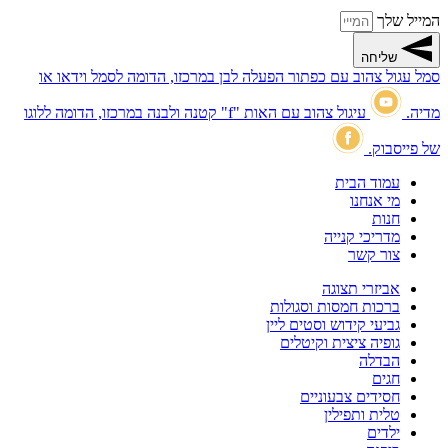
המייל שלך
שליחה
סמל עגול צהוב עם כפתור הפעלה לבן במרכזו, הדומה לסמל וידאו או
מדיה.
עיגול צהוב עם האות "f" קטנה ולבנה במרכזו, הדומה ללוגו
של פייסבוק.
עמוד הבית
מי אנחנו
חנות
מדריכי קנייה
צור קשר
אביזרי תצוגה
ברכות חמסות וסגולות
גביעי קידוש וסטים ליין
גופיה ציצית וקיטלים
הבדלה
חגים
חסידים צבעוניים
טלית ותפילין
ילדים