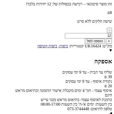
זהו מוצר סיטונאי – רכישה בכפולות של: 12 יחידות בלבד!
₪
8
שישה חלקים ללא סרט
-
כמות
של
+
הוספה לסל
כיפה
מק"ט:
UK16424
קטגוריות:
כיפות
,
כיפות קטיפה
קטיפה
פלוש
שחורה
אספקה
6
חלקים
גודל
שליח עד הבית
-
עד 9 ימי עסקים
8
39 ₪
24
נקודת איסוף
-
עד 9 ימי עסקים
ס"מ
20 ₪
ללא
איסוף עצמי
-
תוך 4 ימים מקבלת אישור ההזמנה ובתיאום מראש
סרט
חינם
דגם
כתובת לאיסוף עצמי:
בתיאום מראש מבני עי״ש
UK16424
בין השעות:
ימים א'-ה' בין השעות 08:00-17:00
טלפון לתיאום:
073-3744448