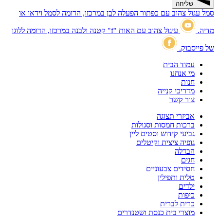
שליחה
סמל עגול צהוב עם כפתור הפעלה לבן במרכזו, הדומה לסמל וידאו או
מדיה.
עיגול צהוב עם האות "f" קטנה ולבנה במרכזו, הדומה ללוגו
של פייסבוק.
עמוד הבית
מי אנחנו
חנות
מדריכי קנייה
צור קשר
אביזרי תצוגה
ברכות חמסות וסגולות
גביעי קידוש וסטים ליין
גופיה ציצית וקיטלים
הבדלה
חגים
חסידים צבעוניים
טלית ותפילין
ילדים
כיפות
כרית לברית
מוצרי בית כנסת ושטנדרים