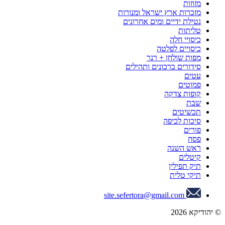
מזוזות
מזכרות ארץ ישראל ומנורות
נטילת ידיים ומים אחרונים
טליתות
כיסויי חלה
כיסויים לפלטה
מפות שולחן + רנר
סידורים ברכונים ותהילים
עטים
פמוטים
קופות צדקה
שבת
תכשיטים
סיכות לכיפה
פורים
פסח
ראש השנה
קיטלים
תיק תפילין
תיקי טלית
site.sefertora@gmail.com
© יהודיקא 2026