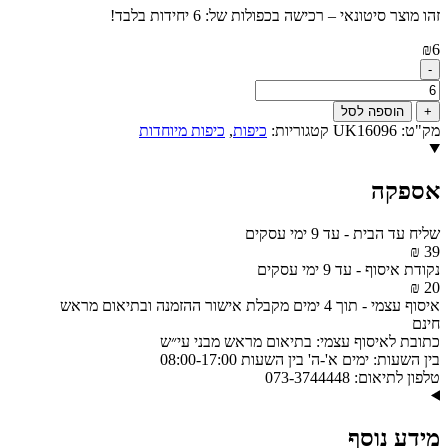
זהו מוצר סיטונאי – רכישה בכפולות של: 6 יחידות בלבד!
₪
6
-
כמות
של
+
הוספה לסל
כיפה
מק"ט:
UK16096
קטגוריות:
כיפות
,
כיפות מיוחדות
שחור
משי
פשתן
אספקה
מהודרת
מידה
3
שליח עד הבית
-
עד 9 ימי עסקים
גודל
39 ₪
18.5
נקודת איסוף
-
עד 9 ימי עסקים
ס"מ
20 ₪
דגם
איסוף עצמי
-
תוך 4 ימים מקבלת אישור ההזמנה ובתיאום מראש
UK16096
חינם
כתובת לאיסוף עצמי:
בתיאום מראש מבני עי״ש
בין השעות:
ימים א'-ה' בין השעות 08:00-17:00
טלפון לתיאום:
073-3744448
מידע נוסף