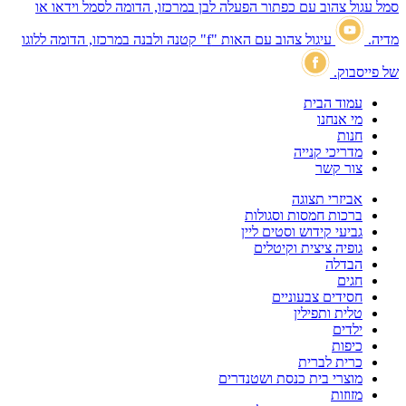
סמל עגול צהוב עם כפתור הפעלה לבן במרכזו, הדומה לסמל וידאו או
מדיה.
עיגול צהוב עם האות "f" קטנה ולבנה במרכזו, הדומה ללוגו
של פייסבוק.
עמוד הבית
מי אנחנו
חנות
מדריכי קנייה
צור קשר
אביזרי תצוגה
ברכות חמסות וסגולות
גביעי קידוש וסטים ליין
גופיה ציצית וקיטלים
הבדלה
חגים
חסידים צבעוניים
טלית ותפילין
ילדים
כיפות
כרית לברית
מוצרי בית כנסת ושטנדרים
מזוזות