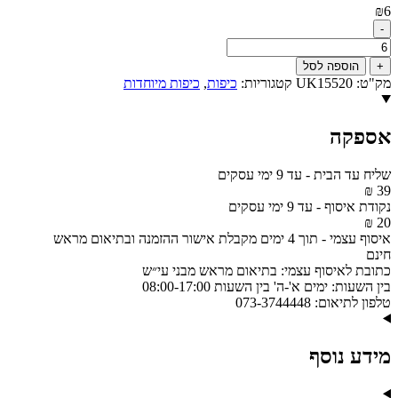
₪
6
-
כמות
של
+
הוספה לסל
כיפה
מק"ט:
UK15520
קטגוריות:
כיפות
,
כיפות מיוחדות
בד
מהודרת
כחול
אספקה
כהה
מבריק
גודל
שליח עד הבית
-
עד 9 ימי עסקים
2
39 ₪
17.5
נקודת איסוף
-
עד 9 ימי עסקים
ס"מ
20 ₪
דגם
איסוף עצמי
-
תוך 4 ימים מקבלת אישור ההזמנה ובתיאום מראש
UK15520
חינם
כתובת לאיסוף עצמי:
בתיאום מראש מבני עי״ש
בין השעות:
ימים א'-ה' בין השעות 08:00-17:00
טלפון לתיאום:
073-3744448
מידע נוסף