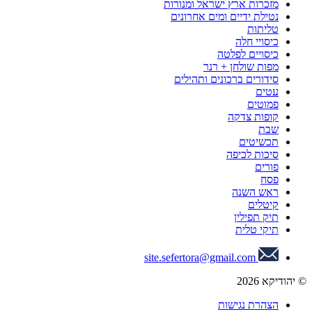
מזכרות ארץ ישראל ומנורות
נטילת ידיים ומים אחרונים
טליתות
כיסויי חלה
כיסויים לפלטה
מפות שולחן + רנר
סידורים ברכונים ותהילים
עטים
פמוטים
קופות צדקה
שבת
תכשיטים
סיכות לכיפה
פורים
פסח
ראש השנה
קיטלים
תיק תפילין
תיקי טלית
site.sefertora@gmail.com
© יהודיקא 2026
הצהרת נגישות