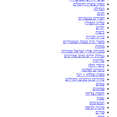
גופיה ציצית וקיטלים
הבדלה
חגים
חסידים צבעוניים
טלית ותפילין
ילדים
כיפות
כרית לברית
מוצרי בית כנסת ושטנדרים
מזוזות
מזכרות ארץ ישראל ומנורות
נטילת ידיים ומים אחרונים
טליתות
כיסויי חלה
כיסויים לפלטה
מפות שולחן + רנר
סידורים ברכונים ותהילים
עטים
פמוטים
קופות צדקה
שבת
תכשיטים
סיכות לכיפה
פורים
פסח