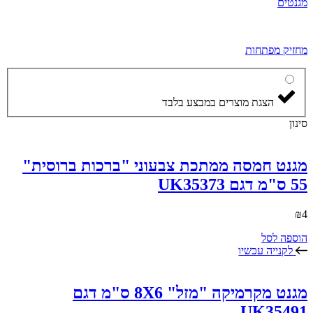
מגנטים
מחזיק מפתחות
הצגת מוצרים במבצע בלבד
סינון
מגנט חמסה ממתכת צבעוני "ברכות ברוסית"
55 ס"מ דגם UK35373
₪
4
הוספה לסל
לקנייה עכשיו
מגנט מקרמיקה "מזל" 8X6 ס"מ דגם
UK35491