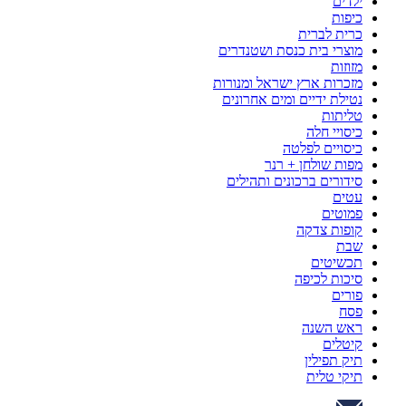
ילדים
כיפות
כרית לברית
מוצרי בית כנסת ושטנדרים
מזוזות
מזכרות ארץ ישראל ומנורות
נטילת ידיים ומים אחרונים
טליתות
כיסויי חלה
כיסויים לפלטה
מפות שולחן + רנר
סידורים ברכונים ותהילים
עטים
פמוטים
קופות צדקה
שבת
תכשיטים
סיכות לכיפה
פורים
פסח
ראש השנה
קיטלים
תיק תפילין
תיקי טלית