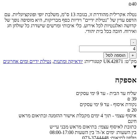
₪
40
נטלה אקרילית מהודרת זו, בגובה 13 ס"מ, משלבת יופי ופונקציונליות. עם
הדפס עדין של "נטילת ידיים" וידיות כסף מבריקות, היא מוסיפה נופך של
קדושה ואלגנטיות לכל אירוע. כלי איכותי ומרשים שישדרג כל שולחן חג
ואירוח. חובה בכל בית יהודי.
-
כמות
של
+
הוספה לסל
נטלה
מק"ט:
UK42871
קטגוריות:
יודאיקה ומתנות
,
נטילת ידיים ומים אחרונים
אקריליק
מהודרת
עם
אספקה
הדפסה
וידיות
כסף
שליח עד הבית
-
עד 9 ימי עסקים
13
39 ₪
ס"מ
נקודת איסוף
-
עד 9 ימי עסקים
דגם
20 ₪
UK42871
איסוף עצמי
-
תוך 4 ימים מקבלת אישור ההזמנה ובתיאום מראש
חינם
כתובת לאיסוף עצמי:
בתיאום מראש מבני עי״ש
בין השעות:
ימים א'-ה' בין השעות 08:00-17:00
טלפון לתיאום:
073-3744448