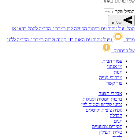
שמתפרסם באתר.
המייל שלך
שליחה
סמל עגול צהוב עם כפתור הפעלה לבן במרכזו, הדומה לסמל וידאו או
מדיה.
עיגול צהוב עם האות "f" קטנה ולבנה במרכזו, הדומה ללוגו
של פייסבוק.
עמוד הבית
מי אנחנו
חנות
מדריכי קנייה
צור קשר
אביזרי תצוגה
ברכות חמסות וסגולות
גביעי קידוש וסטים ליין
גופיה ציצית וקיטלים
הבדלה
חגים
חסידים צבעוניים
טלית ותפילין