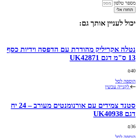
מספר טלפון
תחזרו אלי
יכול לעניין אותך גם:
נטלה אקריליק מהודרת עם הדפסה וידיות כסף
13 ס"מ דגם UK42871
₪
40
הוספה לסל
לקנייה עכשיו
סטנד צמידים עם אורנומנטים מעורב – 24 יח
דגם UK40938
₪
36
הוספה לסל