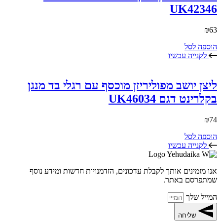
UK42346
₪
63
הוספה לסל
לקנייה עכשיו
ליצן יושב מפוליריזן מוכסף עם רגלי בד מנגן
בקלרינט דגם UK46034
₪
74
הוספה לסל
לקנייה עכשיו
אנו מזמינים אותך לקבלת עדכונים, הזדמנויות חדשות ומידע נוסף
שמתפרסם באתר.
המייל שלך
שליחה