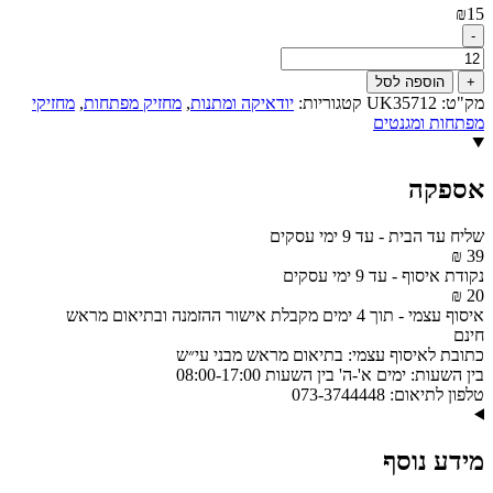
₪
15
-
כמות
של
+
הוספה לסל
מחזיק
מק"ט:
UK35712
קטגוריות:
יודאיקה ומתנות
,
מחזיק מפתחות
,
מחזיקי
מפתחות
מפתחות ומגנטים
עם
חושן
6
אספקה
ס"מ
דגם
UK35712
שליח עד הבית
-
עד 9 ימי עסקים
39 ₪
נקודת איסוף
-
עד 9 ימי עסקים
20 ₪
איסוף עצמי
-
תוך 4 ימים מקבלת אישור ההזמנה ובתיאום מראש
חינם
כתובת לאיסוף עצמי:
בתיאום מראש מבני עי״ש
בין השעות:
ימים א'-ה' בין השעות 08:00-17:00
טלפון לתיאום:
073-3744448
מידע נוסף