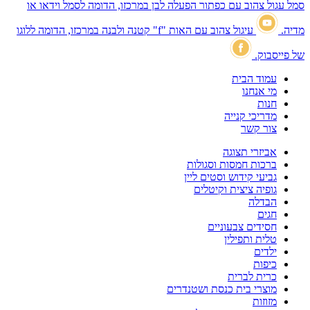
סמל עגול צהוב עם כפתור הפעלה לבן במרכזו, הדומה לסמל וידאו או
מדיה.
עיגול צהוב עם האות "f" קטנה ולבנה במרכזו, הדומה ללוגו
של פייסבוק.
עמוד הבית
מי אנחנו
חנות
מדריכי קנייה
צור קשר
אביזרי תצוגה
ברכות חמסות וסגולות
גביעי קידוש וסטים ליין
גופיה ציצית וקיטלים
הבדלה
חגים
חסידים צבעוניים
טלית ותפילין
ילדים
כיפות
כרית לברית
מוצרי בית כנסת ושטנדרים
מזוזות