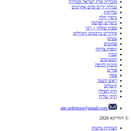
מזכרות ארץ ישראל ומנורות
נטילת ידיים ומים אחרונים
טליתות
כיסויי חלה
כיסויים לפלטה
מפות שולחן + רנר
סידורים ברכונים ותהילים
עטים
פמוטים
קופות צדקה
שבת
תכשיטים
סיכות לכיפה
פורים
פסח
ראש השנה
קיטלים
תיק תפילין
תיקי טלית
site.sefertora@gmail.com
© יהודיקא 2026
הצהרת נגישות