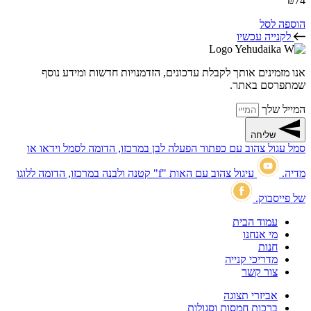
₪
74
הוספה לסל
לקנייה עכשיו
אנו מזמינים אותך לקבלת עדכונים, הזדמנויות חדשות ומידע נוסף
שמתפרסם באתר.
המייל שלך
שליחה
סמל עגול צהוב עם כפתור הפעלה לבן במרכזו, הדומה לסמל וידאו או
מדיה.
עיגול צהוב עם האות "f" קטנה ולבנה במרכזו, הדומה ללוגו
של פייסבוק.
עמוד הבית
מי אנחנו
חנות
מדריכי קנייה
צור קשר
אביזרי תצוגה
ברכות חמסות וסגולות