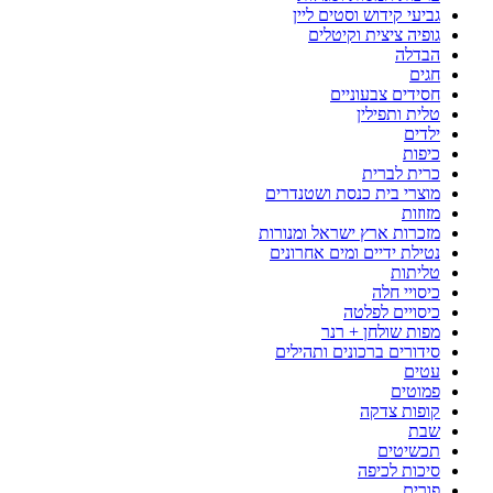
גביעי קידוש וסטים ליין
גופיה ציצית וקיטלים
הבדלה
חגים
חסידים צבעוניים
טלית ותפילין
ילדים
כיפות
כרית לברית
מוצרי בית כנסת ושטנדרים
מזוזות
מזכרות ארץ ישראל ומנורות
נטילת ידיים ומים אחרונים
טליתות
כיסויי חלה
כיסויים לפלטה
מפות שולחן + רנר
סידורים ברכונים ותהילים
עטים
פמוטים
קופות צדקה
שבת
תכשיטים
סיכות לכיפה
פורים