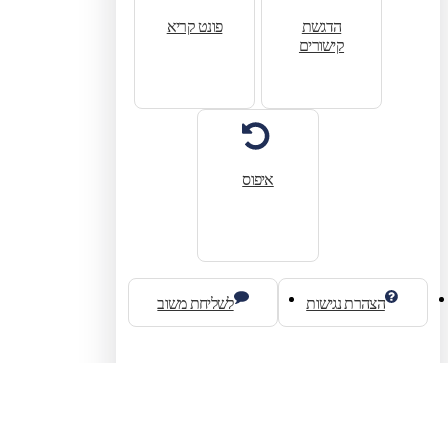
הדגשת
פונט קריא
קישורים
איפוס
הצהרת נגישות
לשליחת משוב