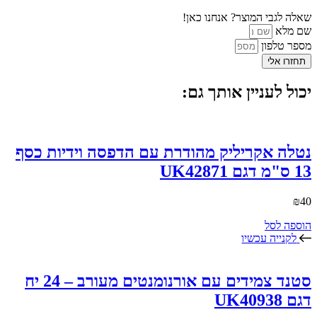
שאלה לגבי המוצר? אנחנו כאן!
שם מלא
מספר טלפון
תחזרו אלי
יכול לעניין אותך גם:
נטלה אקריליק מהודרת עם הדפסה וידיות כסף
13 ס"מ דגם UK42871
₪
40
הוספה לסל
לקנייה עכשיו
סטנד צמידים עם אורנומנטים מעורב – 24 יח
דגם UK40938