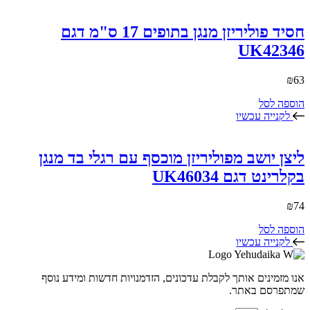
חסיד פוליריזן מנגן בתופים 17 ס"מ דגם
UK42346
₪
63
הוספה לסל
לקנייה עכשיו
ליצן יושב מפוליריזן מוכסף עם רגלי בד מנגן
בקלרינט דגם UK46034
₪
74
הוספה לסל
לקנייה עכשיו
אנו מזמינים אותך לקבלת עדכונים, הזדמנויות חדשות ומידע נוסף
שמתפרסם באתר.