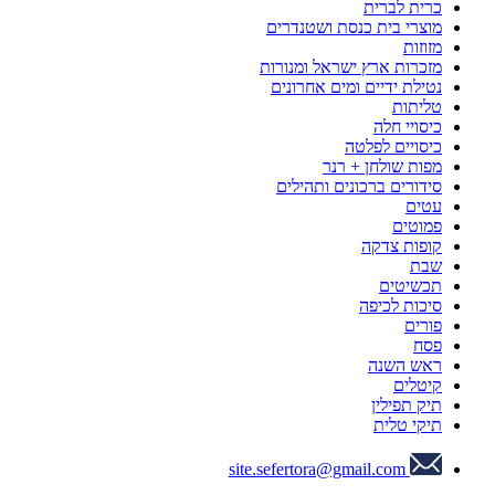
כרית לברית
מוצרי בית כנסת ושטנדרים
מזוזות
מזכרות ארץ ישראל ומנורות
נטילת ידיים ומים אחרונים
טליתות
כיסויי חלה
כיסויים לפלטה
מפות שולחן + רנר
סידורים ברכונים ותהילים
עטים
פמוטים
קופות צדקה
שבת
תכשיטים
סיכות לכיפה
פורים
פסח
ראש השנה
קיטלים
תיק תפילין
תיקי טלית
site.sefertora@gmail.com