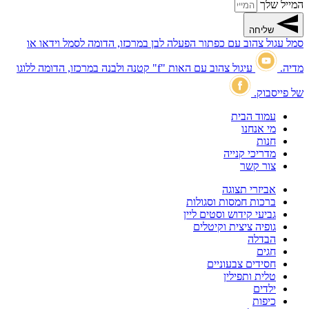
המייל שלך
שליחה
סמל עגול צהוב עם כפתור הפעלה לבן במרכזו, הדומה לסמל וידאו או
מדיה.
עיגול צהוב עם האות "f" קטנה ולבנה במרכזו, הדומה ללוגו
של פייסבוק.
עמוד הבית
מי אנחנו
חנות
מדריכי קנייה
צור קשר
אביזרי תצוגה
ברכות חמסות וסגולות
גביעי קידוש וסטים ליין
גופיה ציצית וקיטלים
הבדלה
חגים
חסידים צבעוניים
טלית ותפילין
ילדים
כיפות