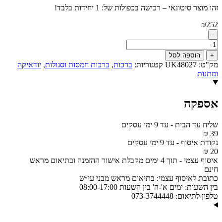
זהו מוצר סיטונאי – רכישה בכפולות של: 1 יחידות בלבד!
₪
252
-
כמות
של
+
הוספה לסל
שעון
מק"ט:
UK48027
קטגוריות:
ברכות
,
ברכות חמסות וסגולות
,
יודאיקה
לקיר
ומתנות
מראה
ואבנים
עם
אספקה
פלקטה
"ברכת
העסק"
שליח עד הבית
-
עד 9 ימי עסקים
42
39 ₪
ס"מ
נקודת איסוף
-
עד 9 ימי עסקים
דגם
20 ₪
UK48027
איסוף עצמי
-
תוך 4 ימים מקבלת אישור ההזמנה ובתיאום מראש
חינם
כתובת לאיסוף עצמי:
בתיאום מראש מבני עי״ש
בין השעות:
ימים א'-ה' בין השעות 08:00-17:00
טלפון לתיאום:
073-3744448