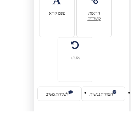
הדגשת
פונט קריא
קישורים
איפוס
הצהרת נגישות
לשליחת משוב