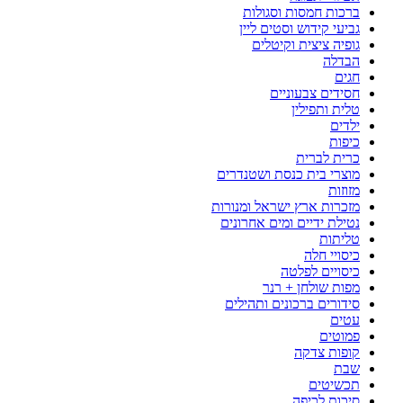
ברכות חמסות וסגולות
גביעי קידוש וסטים ליין
גופיה ציצית וקיטלים
הבדלה
חגים
חסידים צבעוניים
טלית ותפילין
ילדים
כיפות
כרית לברית
מוצרי בית כנסת ושטנדרים
מזוזות
מזכרות ארץ ישראל ומנורות
נטילת ידיים ומים אחרונים
טליתות
כיסויי חלה
כיסויים לפלטה
מפות שולחן + רנר
סידורים ברכונים ותהילים
עטים
פמוטים
קופות צדקה
שבת
תכשיטים
סיכות לכיפה