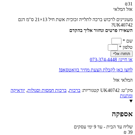
₪
31
אזל המלאי
מעוניינים לרכוש ברכה לתלייה זכוכית אשת חיל 13×21 ס"מ דגם
UK40742?
השאירו פרטים ונחזור אליך בהקדם
שם *
טלפון *
תחזרו אליי
או חייגו: 073-374-4448
לחצו כאן לקבלת הצעת מחיר בוואטסאפ!
המלאי אזל
מק"ט:
UK40742
קטגוריות:
ברכות
,
ברכות חמסות וסגולות
,
יודאיקה
ומתנות
אספקה
שליח עד הבית
-
עד 9 ימי עסקים
39 ₪