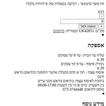
זהו מוצר סיטונאי – רכישה בכפולות של: 6 יחידות בלבד!
₪
15
-
כמות
של
+
הוספה לסל
קידוש
מק"ט:
UK42851
קטגוריה:
ברכונים
יום
שבת
מאקריליק
אספקה
נוסח
אשכנזי
25X15
שליח עד הבית
-
עד 9 ימי עסקים
ס"מ
39 ₪
דגם
נקודת איסוף
-
עד 9 ימי עסקים
UK42851
20 ₪
איסוף עצמי
-
תוך 4 ימים מקבלת אישור ההזמנה ובתיאום מראש
חינם
כתובת לאיסוף עצמי:
בתיאום מראש מבני עי״ש
בין השעות:
ימים א'-ה' בין השעות 08:00-17:00
טלפון לתיאום:
073-3744448
מידע נוסף