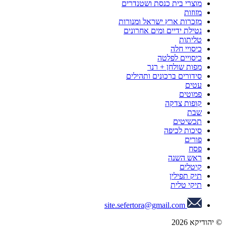
מוצרי בית כנסת ושטנדרים
מזוזות
מזכרות ארץ ישראל ומנורות
נטילת ידיים ומים אחרונים
טליתות
כיסויי חלה
כיסויים לפלטה
מפות שולחן + רנר
סידורים ברכונים ותהילים
עטים
פמוטים
קופות צדקה
שבת
תכשיטים
סיכות לכיפה
פורים
פסח
ראש השנה
קיטלים
תיק תפילין
תיקי טלית
site.sefertora@gmail.com
© יהודיקא 2026