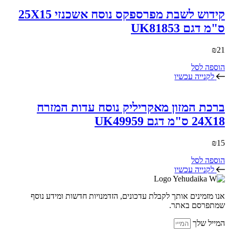
קידוש לשבת מפרספקס נוסח אשכנזי 25X15
ס"מ דגם UK81853
₪
21
הוספה לסל
לקנייה עכשיו
ברכת המזון מאקריליק נוסח עדות המזרח
24X18 ס"מ דגם UK49959
₪
15
הוספה לסל
לקנייה עכשיו
אנו מזמינים אותך לקבלת עדכונים, הזדמנויות חדשות ומידע נוסף
שמתפרסם באתר.
המייל שלך