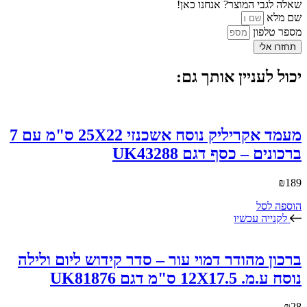
שאלה לגבי המוצר? אנחנו כאן!
שם מלא
מספר טלפון
תחזרו אלי
יכול לעניין אותך גם:
מעמד אקריליק נוסח אשכנזי 25X22 ס"מ עם 7
ברכונים – כסף דגם UK43288
₪
189
הוספה לסל
לקנייה עכשיו
ברכון מהודר דמוי עור – סדר קידוש ליום ולילה
נוסח ע.מ. 12X17.5 ס"מ דגם UK81876
₪
28