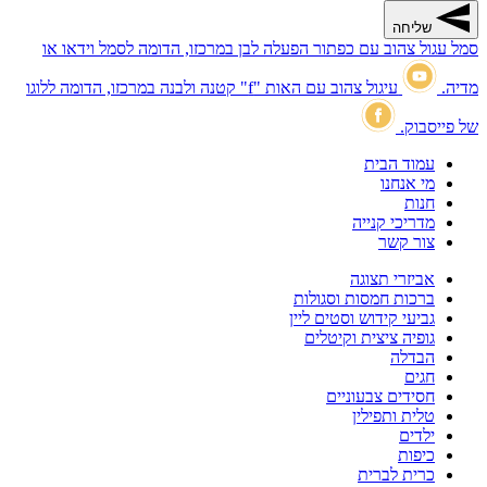
שליחה
סמל עגול צהוב עם כפתור הפעלה לבן במרכזו, הדומה לסמל וידאו או
מדיה.
עיגול צהוב עם האות "f" קטנה ולבנה במרכזו, הדומה ללוגו
של פייסבוק.
עמוד הבית
מי אנחנו
חנות
מדריכי קנייה
צור קשר
אביזרי תצוגה
ברכות חמסות וסגולות
גביעי קידוש וסטים ליין
גופיה ציצית וקיטלים
הבדלה
חגים
חסידים צבעוניים
טלית ותפילין
ילדים
כיפות
כרית לברית