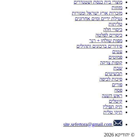
מוצרי בית כנסת ושטנדרים
מזוזות
מזכרות ארץ ישראל ומנורות
נטילת ידיים ומים אחרונים
טליתות
כיסויי חלה
כיסויים לפלטה
מפות שולחן + רנר
סידורים ברכונים ותהילים
עטים
פמוטים
קופות צדקה
שבת
תכשיטים
סיכות לכיפה
פורים
פסח
ראש השנה
קיטלים
תיק תפילין
תיקי טלית
site.sefertora@gmail.com
© יהודיקא 2026