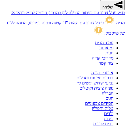
שליחה
סמל עגול צהוב עם כפתור הפעלה לבן במרכזו, הדומה לסמל וידאו או
מדיה.
עיגול צהוב עם האות "f" קטנה ולבנה במרכזו, הדומה ללוגו
של פייסבוק.
עמוד הבית
מי אנחנו
חנות
מדריכי קנייה
צור קשר
אביזרי תצוגה
ברכות חמסות וסגולות
גביעי קידוש וסטים ליין
גופיה ציצית וקיטלים
הבדלה
חגים
חסידים צבעוניים
טלית ותפילין
ילדים
כיפות
כרית לברית