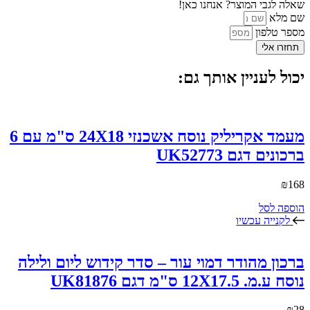
שאלה לגבי המוצר? אנחנו כאן!
שם מלא
מספר טלפון
תחזרו אלי
יכול לעניין אותך גם:
מעמד אקריליק נוסח אשכנזי 24X18 ס"מ עם 6
ברכונים דגם UK52773
₪
168
הוספה לסל
לקנייה עכשיו
ברכון מהודר דמוי עור – סדר קידוש ליום ולילה
נוסח ע.מ. 12X17.5 ס"מ דגם UK81876
₪
28