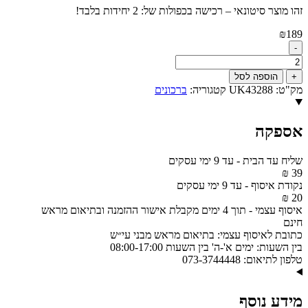
זהו מוצר סיטונאי – רכישה בכפולות של: 2 יחידות בלבד!
₪
189
-
כמות
של
+
הוספה לסל
מעמד
מק"ט:
UK43288
קטגוריה:
ברכונים
אקריליק
נוסח
אשכנזי
אספקה
25X22
ס"מ
עם
שליח עד הבית
-
עד 9 ימי עסקים
7
39 ₪
ברכונים
נקודת איסוף
-
עד 9 ימי עסקים
-
20 ₪
כסף
איסוף עצמי
-
תוך 4 ימים מקבלת אישור ההזמנה ובתיאום מראש
דגם
חינם
UK43288
כתובת לאיסוף עצמי:
בתיאום מראש מבני עי״ש
בין השעות:
ימים א'-ה' בין השעות 08:00-17:00
טלפון לתיאום:
073-3744448
מידע נוסף