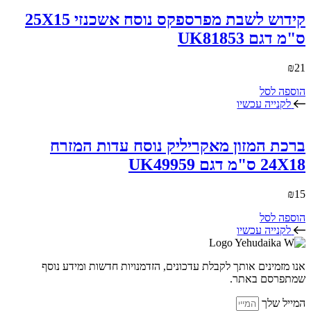
קידוש לשבת מפרספקס נוסח אשכנזי 25X15
ס"מ דגם UK81853
₪
21
הוספה לסל
לקנייה עכשיו
ברכת המזון מאקריליק נוסח עדות המזרח
24X18 ס"מ דגם UK49959
₪
15
הוספה לסל
לקנייה עכשיו
אנו מזמינים אותך לקבלת עדכונים, הזדמנויות חדשות ומידע נוסף
שמתפרסם באתר.
המייל שלך