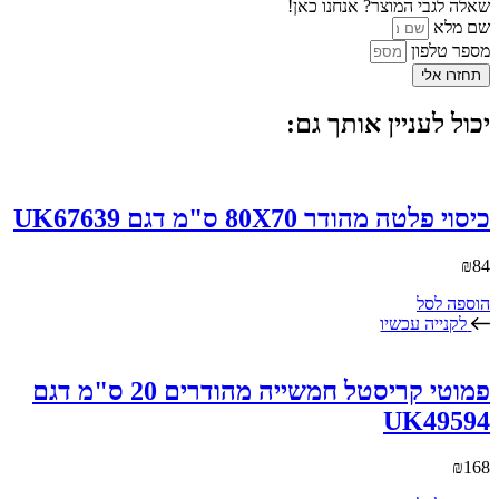
שאלה לגבי המוצר? אנחנו כאן!
שם מלא
מספר טלפון
תחזרו אלי
יכול לעניין אותך גם:
כיסוי פלטה מהודר 80X70 ס"מ דגם UK67639
₪
84
הוספה לסל
לקנייה עכשיו
פמוטי קריסטל חמשייה מהודרים 20 ס"מ דגם
UK49594
₪
168