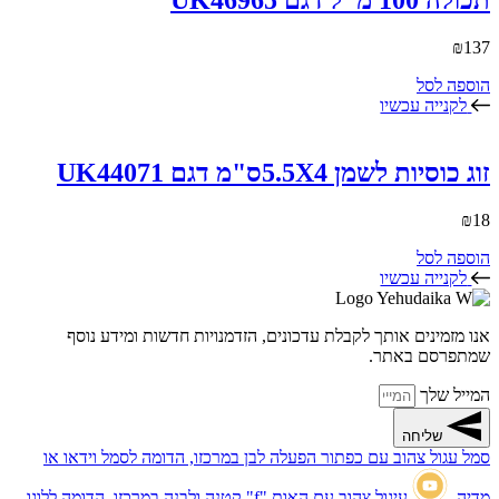
₪
137
הוספה לסל
לקנייה עכשיו
זוג כוסיות לשמן 5.5X4ס"מ דגם UK44071
₪
18
הוספה לסל
לקנייה עכשיו
אנו מזמינים אותך לקבלת עדכונים, הזדמנויות חדשות ומידע נוסף
שמתפרסם באתר.
המייל שלך
שליחה
סמל עגול צהוב עם כפתור הפעלה לבן במרכזו, הדומה לסמל וידאו או
מדיה.
עיגול צהוב עם האות "f" קטנה ולבנה במרכזו, הדומה ללוגו