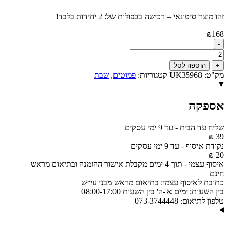
זהו מוצר סיטונאי – רכישה בכפולות של: 2 יחידות בלבד!
₪
168
-
כמות
של
+
הוספה לסל
סט
מק"ט:
UK35968
קטגוריות:
פמוטים
,
שבת
פולימר
מגש
להדלקת
אספקה
נרות
וזוג
פמוטים
שליח עד הבית
-
עד 9 ימי עסקים
מהודרים
39 ₪
דגם
נקודת איסוף
-
עד 9 ימי עסקים
UK35968
20 ₪
איסוף עצמי
-
תוך 4 ימים מקבלת אישור ההזמנה ובתיאום מראש
חינם
כתובת לאיסוף עצמי:
בתיאום מראש מבני עי״ש
בין השעות:
ימים א'-ה' בין השעות 08:00-17:00
טלפון לתיאום:
073-3744448