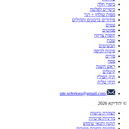
כיסויי חלה
כיסויים לפלטה
מפות שולחן + רנר
סידורים ברכונים ותהילים
עטים
פמוטים
קופות צדקה
שבת
תכשיטים
סיכות לכיפה
פורים
פסח
ראש השנה
קיטלים
תיק תפילין
תיקי טלית
site.sefertora@gmail.com
© יהודיקא 2026
הצהרת נגישות
מדיניות פרטיות
תקנון ותנאי שימוש
מדיניות החזרת מוצרים