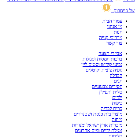
של פייסבוק.
עמוד הבית
מי אנחנו
חנות
מדריכי קנייה
צור קשר
אביזרי תצוגה
ברכות חמסות וסגולות
גביעי קידוש וסטים ליין
גופיה ציצית וקיטלים
הבדלה
חגים
חסידים צבעוניים
טלית ותפילין
ילדים
כיפות
כרית לברית
מוצרי בית כנסת ושטנדרים
מזוזות
מזכרות ארץ ישראל ומנורות
נטילת ידיים ומים אחרונים
טליתות