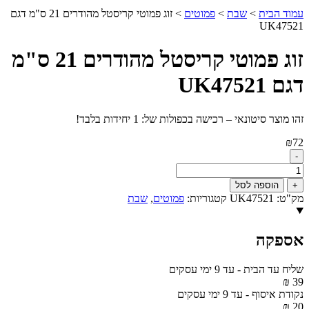
עמוד הבית
>
שבת
>
פמוטים
>
זוג פמוטי קריסטל מהודרים 21 ס"מ דגם
UK47521
זוג פמוטי קריסטל מהודרים 21 ס"מ
דגם UK47521
זהו מוצר סיטונאי – רכישה בכפולות של: 1 יחידות בלבד!
₪
72
-
כמות
של
+
הוספה לסל
זוג
מק"ט:
UK47521
קטגוריות:
פמוטים
,
שבת
פמוטי
קריסטל
מהודרים
אספקה
21
ס"מ
דגם
שליח עד הבית
-
עד 9 ימי עסקים
UK47521
39 ₪
נקודת איסוף
-
עד 9 ימי עסקים
20 ₪