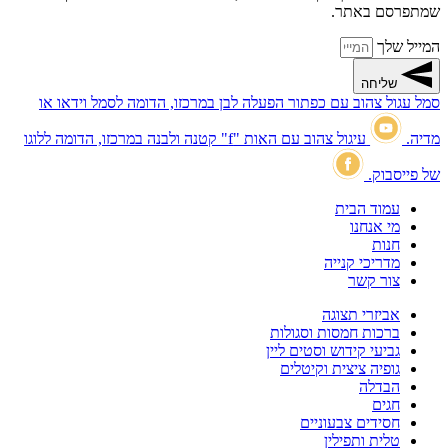
שמתפרסם באתר.
המייל שלך
שליחה
סמל עגול צהוב עם כפתור הפעלה לבן במרכזו, הדומה לסמל וידאו או
מדיה.
עיגול צהוב עם האות "f" קטנה ולבנה במרכזו, הדומה ללוגו
של פייסבוק.
עמוד הבית
מי אנחנו
חנות
מדריכי קנייה
צור קשר
אביזרי תצוגה
ברכות חמסות וסגולות
גביעי קידוש וסטים ליין
גופיה ציצית וקיטלים
הבדלה
חגים
חסידים צבעוניים
טלית ותפילין