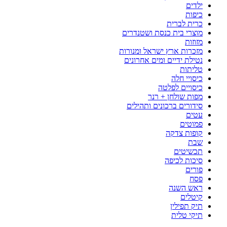
ילדים
כיפות
כרית לברית
מוצרי בית כנסת ושטנדרים
מזוזות
מזכרות ארץ ישראל ומנורות
נטילת ידיים ומים אחרונים
טליתות
כיסויי חלה
כיסויים לפלטה
מפות שולחן + רנר
סידורים ברכונים ותהילים
עטים
פמוטים
קופות צדקה
שבת
תכשיטים
סיכות לכיפה
פורים
פסח
ראש השנה
קיטלים
תיק תפילין
תיקי טלית