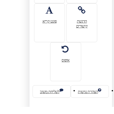
הדגשת
פונט קריא
קישורים
איפוס
הצהרת נגישות
לשליחת משוב