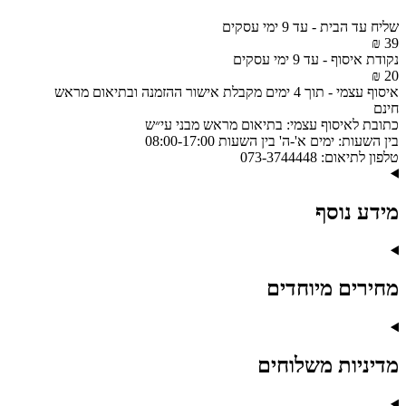
מהודרת
-
שליח עד הבית
-
עד 9 ימי עסקים
אפור
39 ₪
כהה
נקודת איסוף
-
עד 9 ימי עסקים
דגם
20 ₪
UK24129
איסוף עצמי
-
תוך 4 ימים מקבלת אישור ההזמנה ובתיאום מראש
חינם
כתובת לאיסוף עצמי:
בתיאום מראש מבני עי״ש
בין השעות:
ימים א'-ה' בין השעות 08:00-17:00
טלפון לתיאום:
073-3744448
מידע נוסף
מחירים מיוחדים
מדיניות משלוחים