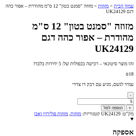
עמוד הבית
>
מזוזות
>
מזוזה "סמנט בטון" 12 ס"מ מהודרת – אפור כהה
דגם UK24129
מזוזה "סמנט בטון" 12 ס"מ
מהודרת – אפור כהה דגם
UK24129
זהו מוצר סיטונאי – רכישה בכפולות של: 5 יחידות בלבד!
₪
18
עמיד לגשם, מגיע עם דבק דו צדדי
-
כמות
של
+
הוספה לסל
מזוזה
מק"ט:
UK24129
קטגוריות:
מזוזות
,
מזוזות פולירזין ואבן
"סמנט
בטון"
12
אספקה
ס"מ