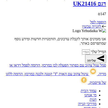
דגם UK21416
₪
147
הוספה לסל
לקנייה עכשיו
אנו מזמינים אותך לקבלת עדכונים, הזדמנויות חדשות ומידע נוסף
שמתפרסם באתר.
המייל שלך
שליחה
סמל עגול צהוב עם כפתור הפעלה לבן במרכזו, הדומה לסמל וידאו או
מדיה.
עיגול צהוב עם האות "f" קטנה ולבנה במרכזו, הדומה ללוגו
של פייסבוק.
עמוד הבית
מי אנחנו
חנות
מדריכי קנייה