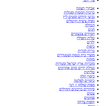
צור קשר
אביזרי תצוגה
ברכות חמסות וסגולות
גביעי קידוש וסטים ליין
גופיה ציצית וקיטלים
הבדלה
חגים
חסידים צבעוניים
טלית ותפילין
ילדים
כיפות
כרית לברית
מוצרי בית כנסת ושטנדרים
מזוזות
מזכרות ארץ ישראל ומנורות
נטילת ידיים ומים אחרונים
טליתות
כיסויי חלה
כיסויים לפלטה
מפות שולחן + רנר
סידורים ברכונים ותהילים
עטים
פמוטים
קופות צדקה