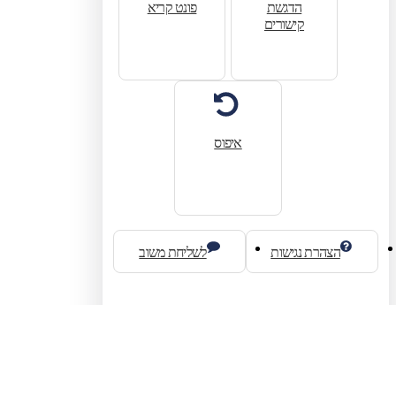
הדגשת
פונט קריא
קישורים
איפוס
הצהרת נגישות
לשליחת משוב