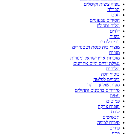
גופיה ציצית וקיטלים
הבדלה
חגים
חסידים צבעוניים
טלית ותפילין
ילדים
כיפות
כרית לברית
מוצרי בית כנסת ושטנדרים
מזוזות
מזכרות ארץ ישראל ומנורות
נטילת ידיים ומים אחרונים
טליתות
כיסויי חלה
כיסויים לפלטה
מפות שולחן + רנר
סידורים ברכונים ותהילים
עטים
פמוטים
קופות צדקה
שבת
תכשיטים
סיכות לכיפה
פורים
פסח